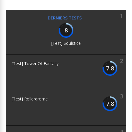
1
DERNIERS TESTS
8
[Test] Soulstice
2
[Test] Tower Of Fantasy
7.8
3
[Test] Rollerdrome
7.8
4