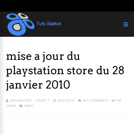
mise a jour du
playstation store du 28
janvier 2010
SEPHIROTHFF - CEDRIC T
28/01/2010
NO COMMENTS
969
VIEWS
NEWS