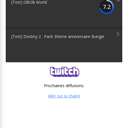
[Test] OlliOlli World
7.2
5
[Test] Destiny 2 : Pack 30eme anniversaire Bungie
Prochaines diffusions:
Aller sur la chaine