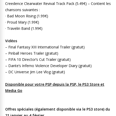
Creedence Clearwater Revival Track Pack (5.49€) – Contient les
chansons suivantes :
· Bad Moon Rising (1.99€)
· Proud Mary (1.99€)
· Travelin Band (1.99€)
Vidéos
– Final Fantasy XIII International Trailer (gratuit)
– Pinball Heroes Trailer (gratuit)
– FIFA 10 Director’s Cut Trailer (gratuit)
– Dante’s Inferno Violence Developer Diary (gratuit)
– DC Universe Jim Lee Vlog (gratuit)
Disponible pour votre PSP depuis la PSP, le PS3 Store et
Media Go
Offres spéciales (également disponible via le PS3 store) du
21 janvier au 4 février