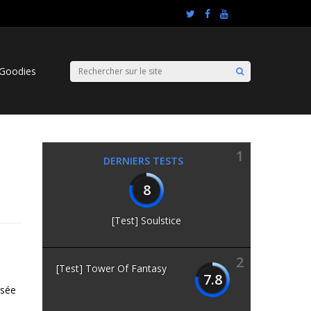
Goodies
1
DERNIERS TESTS
8
[Test] Soulstice
2
[Test] Tower Of Fantasy
7.8
ssée