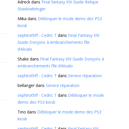
Adreck
dans
Final fantasy XIV Guide Relique
Shadowbringer
Mika
dans
Débloquer le mode demo des PS3
kiosk
sephirothff - Cedric T
dans
Final Fantasy XIV
Guide Donjons à embranchements l’île
d’Aloalo
Shake
dans
Final Fantasy XIV Guide Donjons à
embranchements l’île d’Aloalo
sephirothff - Cedric T
dans
Service réparation
bellanger
dans
Service réparation
sephirothff - Cedric T
dans
Débloquer le mode
demo des PS3 kiosk
Tino
dans
Débloquer le mode demo des PS3
kiosk
sephirothff - Cedric T
dans
Final fantasy XIV