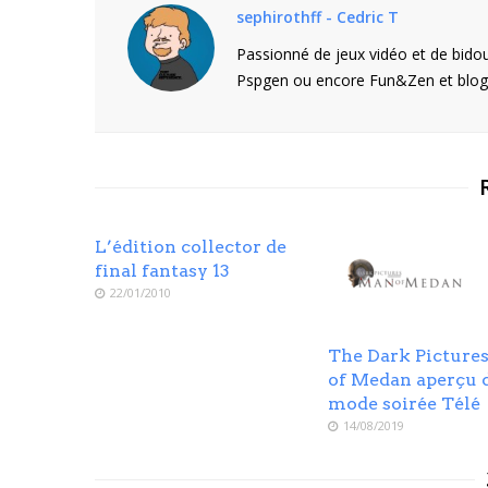
sephirothff - Cedric T
Passionné de jeux vidéo et de bidou
Pspgen ou encore Fun&Zen et blogu
L’édition collector de
final fantasy 13
22/01/2010
The Dark Pictures
of Medan aperçu 
mode soirée Télé
14/08/2019