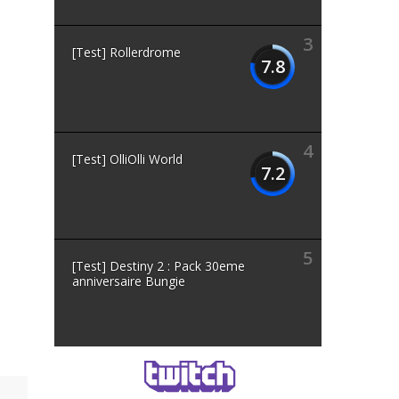
3
[Test] Rollerdrome
7.8
4
[Test] OlliOlli World
7.2
5
[Test] Destiny 2 : Pack 30eme
anniversaire Bungie