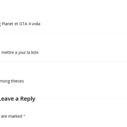
g Planet et GTA 4 voila
 mettre a jour la liste
 among thieves
Leave a Reply
ds are marked
*