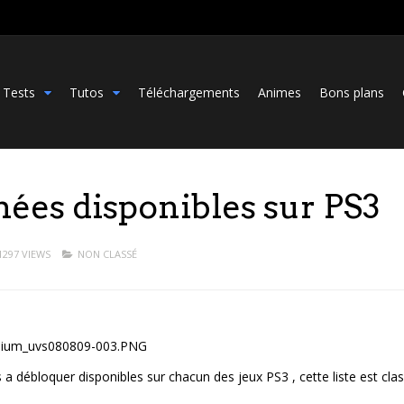
Tests
Tutos
Téléchargements
Animes
Bons plans
phées disponibles sur PS3
1297 VIEWS
NON CLASSÉ
 a débloquer disponibles sur chacun des jeux PS3 , cette liste est cla