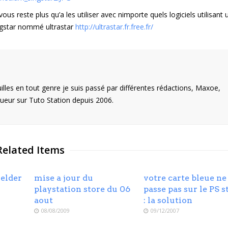
vous reste plus qu’a les utiliser avec nimporte quels logiciels utilisant 
ingstar nommé ultrastar
http://ultrastar.fr.free.fr/
illes en tout genre je suis passé par différentes rédactions, Maxoe,
eur sur Tuto Station depuis 2006.
Related Items
 elder
mise a jour du
votre carte bleue ne
playstation store du 06
passe pas sur le PS s
aout
: la solution
08/08/2009
09/12/2007