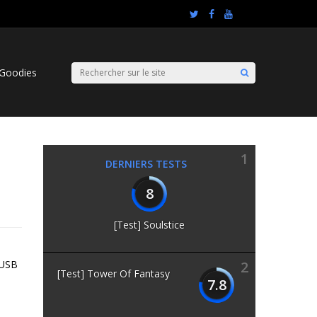
Goodies
1
DERNIERS TESTS
8
[Test] Soulstice
t USB
2
[Test] Tower Of Fantasy
7.8