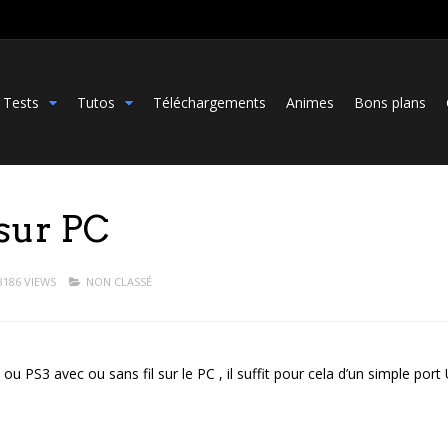
Tests
Tutos
Téléchargements
Animes
Bons plans
 sur PC
8186 VIEWS
NON CLASSÉ
S2 ou PS3 avec ou sans fil sur le PC , il suffit pour cela d’un simple por