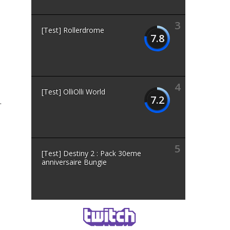
3
[Test] Rollerdrome
7.8
4
[Test] OlliOlli World
7.2
.
5
[Test] Destiny 2 : Pack 30eme
anniversaire Bungie