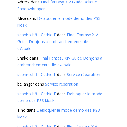
Adreck
dans
Final fantasy XIV Guide Relique
Shadowbringer
Mika
dans
Débloquer le mode demo des PS3
kiosk
sephirothff - Cedric T
dans
Final Fantasy XIV
Guide Donjons à embranchements l’île
d’Aloalo
Shake
dans
Final Fantasy XIV Guide Donjons à
embranchements l’île d’Aloalo
sephirothff - Cedric T
dans
Service réparation
bellanger
dans
Service réparation
sephirothff - Cedric T
dans
Débloquer le mode
demo des PS3 kiosk
Tino
dans
Débloquer le mode demo des PS3
kiosk
sephirothff - Cedric T
dans
Final fantasy XIV