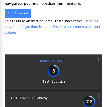
navigateur pour mon prochain commentaire.
Ce site utilise Akismet pour réduire les indésirables.
En savoir
plus sur la façon dont les données de vos commentaires sont
traitées
.
1
DERNIERS TESTS
8
[Test] Soulstice
2
[Test] Tower Of Fantasy
7.8