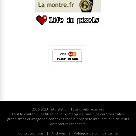
2006-2023
Tuto Station
. Tous droits réservés
Tout le contenu, les titres de jeux, marques, marques commerciales,
graphismes et imageries connexes sont la propriété intellectuelle de leurs
détenteurs respectifs.
Contactez nous
Archives
Politique de confidentialité