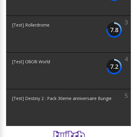
3
[Test] Rollerdrome
7.8
4
[Test] OlliOlli World
7.2
5
[Test] Destiny 2 : Pack 30eme anniversaire Bungie