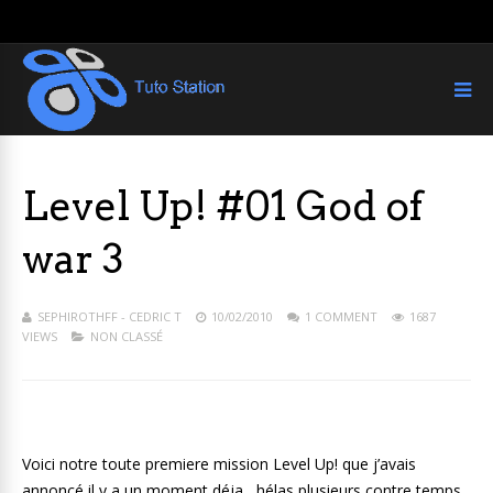
Level Up! #01 God of
war 3
SEPHIROTHFF - CEDRIC T
10/02/2010
1 COMMENT
1687
VIEWS
NON CLASSÉ
Voici notre toute premiere mission Level Up! que j’avais
annoncé il y a un moment déja , hélas plusieurs contre temps