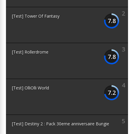
2
[Test] Tower Of Fantasy
7.8
3
[Test] Rollerdrome
7.8
4
[Test] OlliOlli World
7.2
5
[Test] Destiny 2 : Pack 30eme anniversaire Bungie