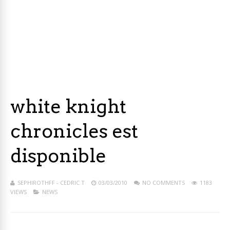
white knight
chronicles est
disponible
SEPHIROTHFF - CEDRIC T
03/03/2010
NO COMMENTS
1183
VIEWS
NEWS