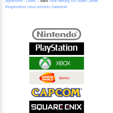
sephirothff - Cedric T
dans
Final fantasy XIV Guide Carnet
d’exploration Lieux notoires Dawntrail