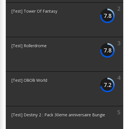
2
[Test] Tower Of Fantasy
7.8
3
[Test] Rollerdrome
7.8
4
[Test] OlliOlli World
7.2
5
[Test] Destiny 2 : Pack 30eme anniversaire Bungie