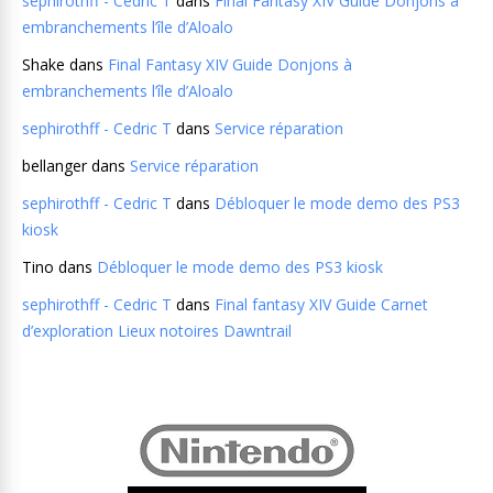
sephirothff - Cedric T
dans
Final Fantasy XIV Guide Donjons à
embranchements l’île d’Aloalo
Shake
dans
Final Fantasy XIV Guide Donjons à
embranchements l’île d’Aloalo
sephirothff - Cedric T
dans
Service réparation
bellanger
dans
Service réparation
sephirothff - Cedric T
dans
Débloquer le mode demo des PS3
kiosk
Tino
dans
Débloquer le mode demo des PS3 kiosk
sephirothff - Cedric T
dans
Final fantasy XIV Guide Carnet
d’exploration Lieux notoires Dawntrail