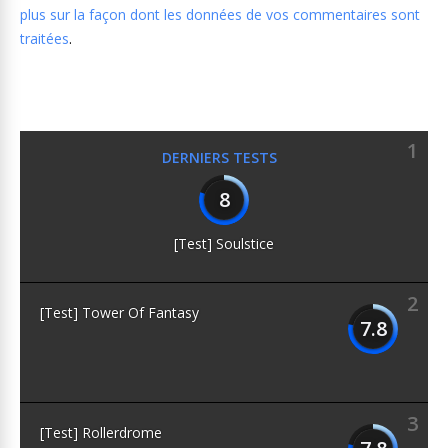
plus sur la façon dont les données de vos commentaires sont
traitées
.
1
DERNIERS TESTS
8
[Test] Soulstice
2
[Test] Tower Of Fantasy
7.8
3
[Test] Rollerdrome