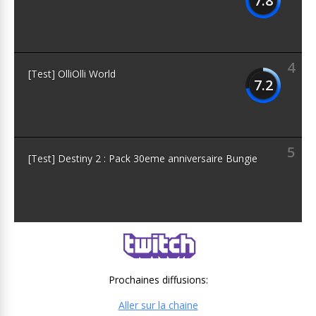
7.8
4
[Test] OlliOlli World
7.2
5
[Test] Destiny 2 : Pack 30eme anniversaire Bungie
Prochaines diffusions:
Aller sur la chaine