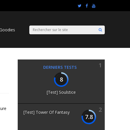
Goodies
1
DERNIERS TESTS
8
[Test] Soulstice
ture
2
[Test] Tower Of Fantasy
7.8