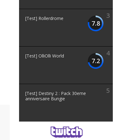
3
[Test] Rollerdrome
7.8
4
[Test] OlliOlli World
7.2
5
[Test] Destiny 2 : Pack 30eme
anniversaire Bungie