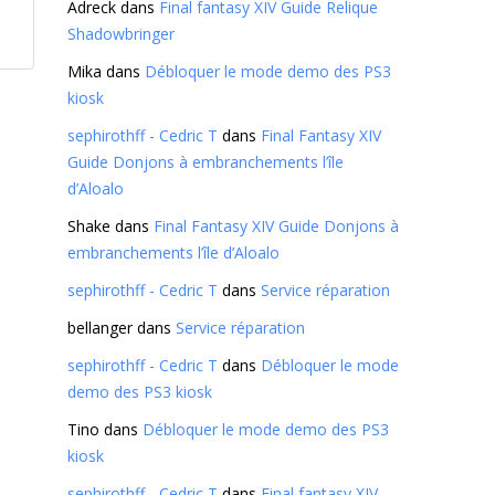
Adreck
dans
Final fantasy XIV Guide Relique
Shadowbringer
Mika
dans
Débloquer le mode demo des PS3
kiosk
sephirothff - Cedric T
dans
Final Fantasy XIV
Guide Donjons à embranchements l’île
d’Aloalo
Shake
dans
Final Fantasy XIV Guide Donjons à
embranchements l’île d’Aloalo
sephirothff - Cedric T
dans
Service réparation
bellanger
dans
Service réparation
sephirothff - Cedric T
dans
Débloquer le mode
demo des PS3 kiosk
Tino
dans
Débloquer le mode demo des PS3
kiosk
sephirothff - Cedric T
dans
Final fantasy XIV