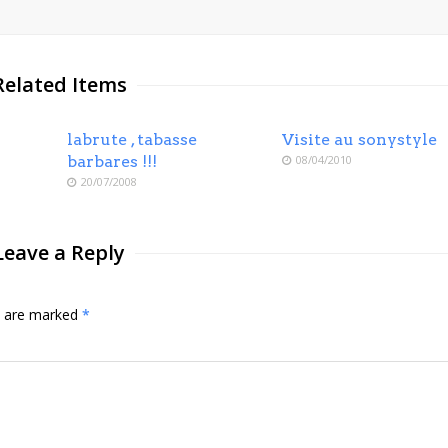
Related Items
labrute , tabasse
Visite au sonystyle
barbares !!!
08/04/2010
20/07/2008
Leave a Reply
ds are marked
*