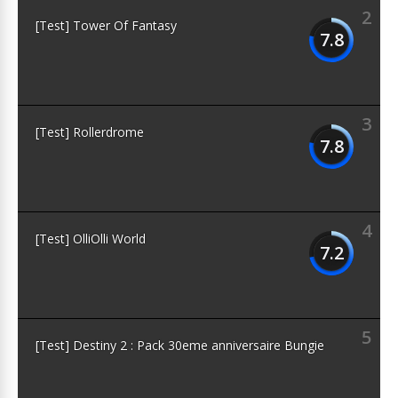
2
[Test] Tower Of Fantasy
7.8
3
[Test] Rollerdrome
7.8
4
[Test] OlliOlli World
7.2
5
[Test] Destiny 2 : Pack 30eme anniversaire Bungie