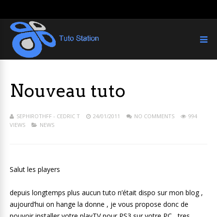
Nouveau tuto
SEPHIROTHFF - CEDRIC T
24/01/2011
NO COMMENTS
994
VIEWS
NEWS
Salut les players
depuis longtemps plus aucun tuto n’était dispo sur mon blog ,
aujourd’hui on hange la donne , je vous propose donc de
pouvoir installer votre playTV pour PS3 sur votre PC , tres