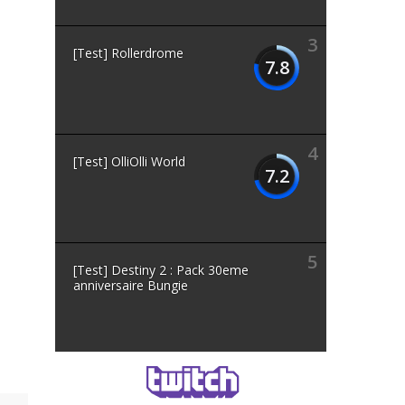
3
[Test] Rollerdrome
7.8
4
[Test] OlliOlli World
7.2
5
[Test] Destiny 2 : Pack 30eme
anniversaire Bungie