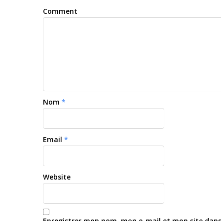
Comment
Nom
*
Email
*
Website
Enregistrer mon nom, mon e-mail et mon site dan