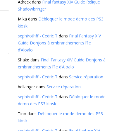
Adreck
dans
Final fantasy XIV Guide Relique
Shadowbringer
Mika
dans
Débloquer le mode demo des PS3
kiosk
sephirothff - Cedric T
dans
Final Fantasy XIV
Guide Donjons à embranchements l’île
d’Aloalo
Shake
dans
Final Fantasy XIV Guide Donjons à
embranchements l’île d’Aloalo
sephirothff - Cedric T
dans
Service réparation
bellanger
dans
Service réparation
sephirothff - Cedric T
dans
Débloquer le mode
demo des PS3 kiosk
Tino
dans
Débloquer le mode demo des PS3
kiosk
sephirothff - Cedric T
dans
Final fantasy XIV