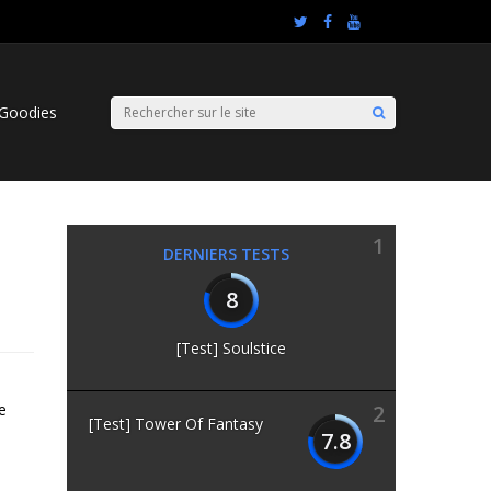
Goodies
1
DERNIERS TESTS
8
[Test] Soulstice
e
2
[Test] Tower Of Fantasy
7.8