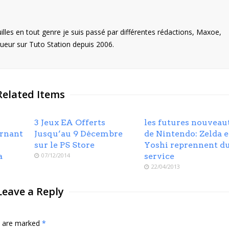
illes en tout genre je suis passé par différentes rédactions, Maxoe,
eur sur Tuto Station depuis 2006.
Related Items
3 Jeux EA Offerts
les futures nouveau
rnant
Jusqu’au 9 Décembre
de Nintendo: Zelda e
sur le PS Store
Yoshi reprennent d
a
07/12/2014
service
22/04/2013
Leave a Reply
ds are marked
*