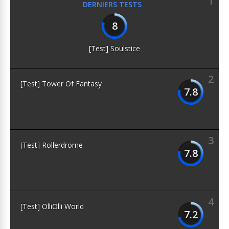
1
DERNIERS TESTS
8
[Test] Soulstice
2
[Test] Tower Of Fantasy
7.8
3
[Test] Rollerdrome
7.8
4
[Test] OlliOlli World
7.2