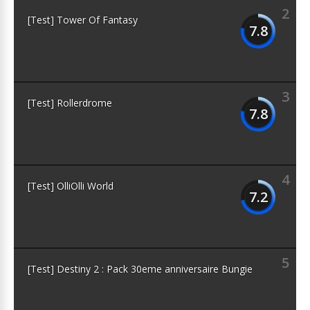
2
[Test] Tower Of Fantasy
7.8
3
[Test] Rollerdrome
7.8
4
[Test] OlliOlli World
7.2
5
[Test] Destiny 2 : Pack 30eme anniversaire Bungie