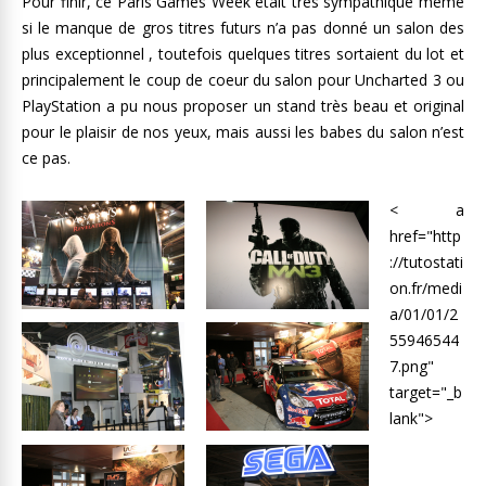
Pour finir, ce Paris Games Week était très sympathique même
si le manque de gros titres futurs n’a pas donné un salon des
plus exceptionnel , toutefois quelques titres sortaient du lot et
principalement le coup de coeur du salon pour Uncharted 3 ou
PlayStation a pu nous proposer un stand très beau et original
pour le plaisir de nos yeux, mais aussi les babes du salon n’est
ce pas.
< a
href="http
://tutostati
on.fr/medi
a/01/01/2
55946544
7.png"
target="_b
lank">