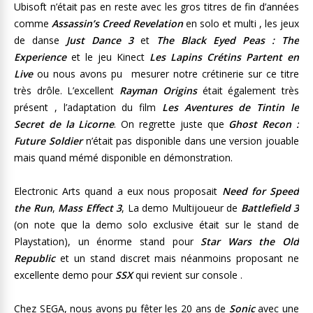
Ubisoft n’était pas en reste avec les gros titres de fin d’années
comme
Assassin’s Creed Revelation
en solo et multi , les jeux
de danse
Just Dance 3
et
The Black Eyed Peas : The
Experience
et le jeu Kinect
Les Lapins Crétins Partent en
Live
ou nous avons pu mesurer notre crétinerie sur ce titre
très drôle. L’excellent
Rayman Origins
était également très
présent , l’adaptation du film
Les Aventures de Tintin le
Secret de la Licorne
. On regrette juste que
Ghost Recon :
Future Soldier
n’était pas disponible dans une version jouable
mais quand mémé disponible en démonstration.
Electronic Arts quand a eux nous proposait
Need for Speed
the Run
,
Mass Effect 3
, La demo Multijoueur de
Battlefield 3
(on note que la demo solo exclusive était sur le stand de
Playstation), un énorme stand pour
Star Wars the Old
Republic
et un stand discret mais néanmoins proposant ne
excellente demo pour
SSX
qui revient sur console .
Chez SEGA, nous avons pu fêter les 20 ans de
Sonic
avec une