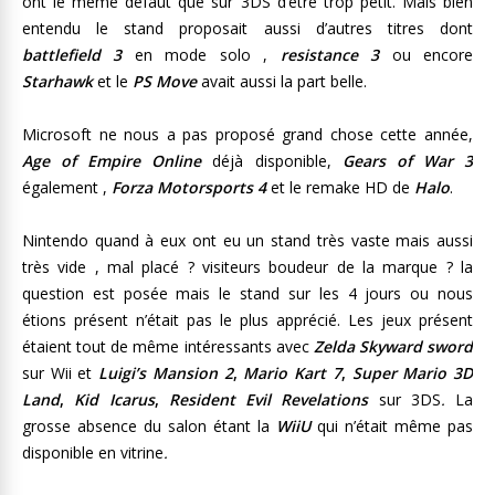
ont le même défaut que sur 3DS d’être trop petit. Mais bien
entendu le stand proposait aussi d’autres titres dont
battlefield 3
en mode solo ,
resistance 3
ou encore
Starhawk
et le
PS Move
avait aussi la part belle.
Microsoft ne nous a pas proposé grand chose cette année,
Age of Empire Online
déjà disponible,
Gears of War 3
également ,
Forza Motorsports 4
et le remake HD de
Halo
.
Nintendo quand à eux ont eu un stand très vaste mais aussi
très vide , mal placé ? visiteurs boudeur de la marque ? la
question est posée mais le stand sur les 4 jours ou nous
étions présent n’était pas le plus apprécié. Les jeux présent
étaient tout de même intéressants avec
Zelda Skyward sword
sur Wii et
Luigi’s Mansion 2
,
Mario Kart 7
,
Super Mario 3D
Land
,
Kid Icarus
,
Resident Evil Revelations
sur 3DS
.
La
grosse absence du salon étant la
WiiU
qui n’était même pas
disponible en vitrine
.