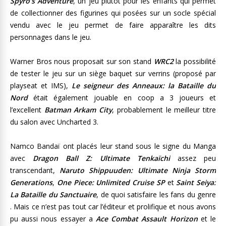
Spyro’s Adventure
, un jeu plutôt pour les enfants qui permet
de collectionner des figurines qui posées sur un socle spécial
vendu avec le jeu permet de faire apparaître les dits
personnages dans le jeu.
Warner Bros nous proposait sur son stand
WRC2
la possibilité
de tester le jeu sur un siège baquet sur verrins (proposé par
playseat et IMS),
Le seigneur des Anneaux: la Bataille du
Nord
était également jouable en coop a 3 joueurs et
l’excellent
Batman Arkam City
, probablement le meilleur titre
du salon avec Uncharted 3.
Namco Bandaï ont placés leur stand sous le signe du Manga
avec
Dragon Ball Z: Ultimate Tenkaïchi
assez peu
transcendant,
Naruto Shippuuden: Ultimate Ninja Storm
Generations
,
One Piece: Unlimited Cruise SP
et
Saint Seiya:
La Bataille du Sanctuaire
, de quoi satisfaire les fans du genre
. Mais ce n’est pas tout car l’éditeur et prolifique et nous avons
pu aussi nous essayer a
Ace Combat Assault Horizon
et le