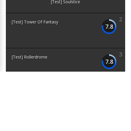
Website
Enregistrer mon nom, mon e-mail et mon site dans le
navigateur pour mon prochain commentaire.
Ce site utilise Akismet pour réduire les indésirables.
En savoir
plus sur la façon dont les données de vos commentaires sont
traitées
.
1
DERNIERS TESTS
8