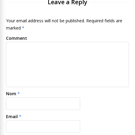
Related Items
Les gagnants du
[TGS2011] Résumé de la
tournoi lost planet 2
conférence Playstation
soirée de lancement
final fantasy XIII
Final fantasy 14 alpha
test