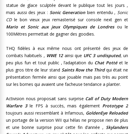
statue de glace sculptée devant le publique tout les jours ,
mais aussi des jeux :
Sonic Generation
bien entendu ,
Sonic
CD
le bon vieux jeux remasterisé sur console next gen et
Mario et Sonic aux jeux Olympiques de Londres
ou le
100Mètres permettait de gagner des goodies.
THQ fidèles à eux même nous ont présenté des jeux de
combats habituels ,
WWE 12
ainsi que
UFC 3 undisputed
, un
peu plus fun et tout public , l’adaptation du
Chat Potté
et le
plus gros titre de leur stand
Saints Row the Third
qui était ne
présentation fermée ainsi que jouable mais pas très au point
sur les bornes qui avaient une facheuse tendance a planter.
Activision nous proposait sans surprise
Call of Duty Modern
Warfare 3
le FPS à succès, mais également
Prototype 2
toujours aussi ressemblant à Infamous,
GoldenEye Reloaded
un portage de la version WII qui hélas ne propose rien de plus
et une bonne surprise pour cette fin d’année ,
Skylanders