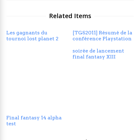
sephirothff - Cedric T
Passionné de jeux vidéo et de bidouilles en tout
genre je suis passé par différentes rédactions,
Maxoe, Pspgen ou encore Fun&Zen et blogueur sur
Tuto Station depuis 2006.