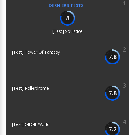
1
DERNIERS TESTS
8
[Test] Soulstice
2
[Test] Tower Of Fantasy
7.8
3
[Test] Rollerdrome
7.8
4
[Test] OlliOlli World
7.2