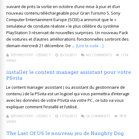
suivant de près la sortie en octobre d’une mise à jour et d’un
nouveau contenu téléchargeable pour Gran Turismo 5, Sony
Computer Entertainment Europe (SCEE) a annoncé que le «
simulateur de conduite réaliste » le plus célèbre du système
PlayStation 3 réservait de nouvelles surprises. Un nouveau Pack
de voitures et d’autres améliorations fonctionnelles sortiront des
demain mercredi 21 décembre. De ...
[Lire la suite ...]
SEPHIROTHFF - CEDRIC T
20/12/2011
NO COMMENTS
1134
VIEWS
installer le content manager assistant pour votre
PSvita
Le content manager assistant ( ou assistant du gestionnaire de
contenu ) de la PSvita est un logiciel qui vous permettra d’interagir
avec les données de votre PSvita via votre PC , ce tuto va vous
expliquer comment l’installé et l’utilisé.
SEPHIROTHFF - CEDRIC T
17/12/2011
26 COMMENTS
7870
VIEWS
The Last Of US le nouveau jeu de Naughty Dog