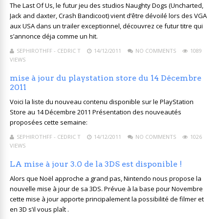
The Last Of Us, le futur jeu des studios Naughty Dogs (Uncharted,
Jack and daxter, Crash Bandicoot) vient d’être dévoilé lors des VGA
aux USA dans un trailer exceptionnel, découvrez ce futur titre qui
s’annonce déja comme un hit.
SEPHIROTHFF - CEDRIC T
14/12/2011
NO COMMENTS
1089
VIEWS
mise à jour du playstation store du 14 Décembre
2011
Voici la liste du nouveau contenu disponible sur le PlayStation
Store au 14 Décembre 2011 Présentation des nouveautés
proposées cette semaine:
SEPHIROTHFF - CEDRIC T
14/12/2011
NO COMMENTS
1026
VIEWS
LA mise à jour 3.0 de la 3DS est disponible !
Alors que Noël approche a grand pas, Nintendo nous propose la
nouvelle mise à jour de sa 3DS. Prévue à la base pour Novembre
cette mise à jour apporte principalement la possibilité de filmer et
en 3D s’il vous plaît .