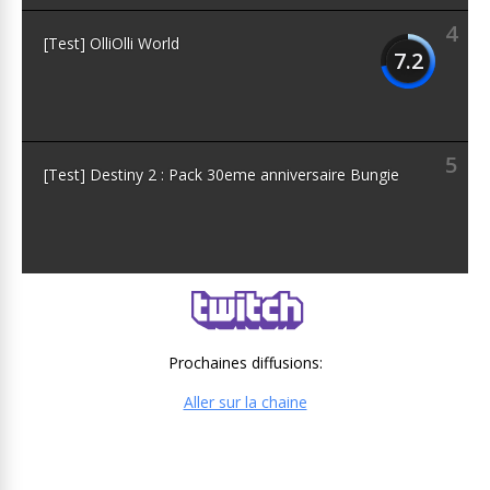
4
[Test] OlliOlli World
7.2
5
[Test] Destiny 2 : Pack 30eme anniversaire Bungie
Prochaines diffusions:
Aller sur la chaine