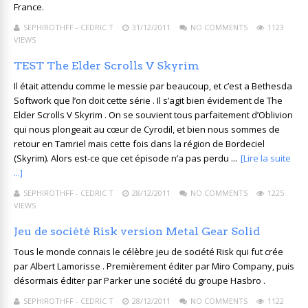
France.
SEPHIROTHFF - CEDRIC T
31/12/2011
NO COMMENTS
1123
VIEWS
TEST The Elder Scrolls V Skyrim
Il était attendu comme le messie par beaucoup, et c’est a Bethesda
Softwork que l’on doit cette série . Il s’agit bien évidement de The
Elder Scrolls V Skyrim . On se souvient tous parfaitement d’Oblivion
qui nous plongeait au cœur de Cyrodil, et bien nous sommes de
retour en Tamriel mais cette fois dans la région de Bordeciel
(Skyrim). Alors est-ce que cet épisode n’a pas perdu ...
[Lire la suite
...]
SEPHIROTHFF - CEDRIC T
28/12/2011
NO COMMENTS
1225
VIEWS
Jeu de société Risk version Metal Gear Solid
Tous le monde connais le célèbre jeu de société Risk qui fut crée
par Albert Lamorisse . Premièrement éditer par Miro Company, puis
désormais éditer par Parker une société du groupe Hasbro .
SEPHIROTHFF - CEDRIC T
28/12/2011
NO COMMENTS
1122