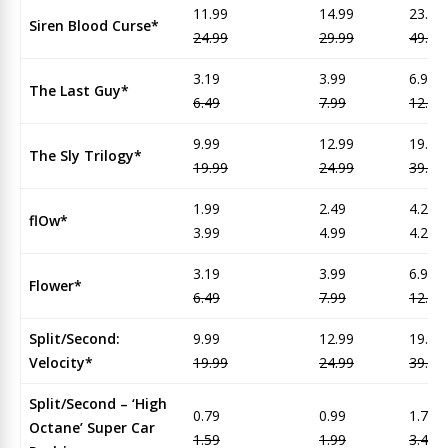
11.99
14.99
23.95
Siren Blood Curse*
24.99
29.99
49.95
3.19
3.99
6.95
The Last Guy*
6.49
7.99
12.95
9.99
12.99
19.95
The Sly Trilogy*
19.99
24.99
39.95
1.99
2.49
4.25
flOw*
3.99
4.99
4.25
3.19
3.99
6.95
Flower*
6.49
7.99
12.95
Split/Second:
9.99
12.99
19.95
Velocity*
19.99
24.99
39.95
Split/Second – ‘High
0.79
0.99
1.75
Octane’ Super Car
1.59
1.99
3.45