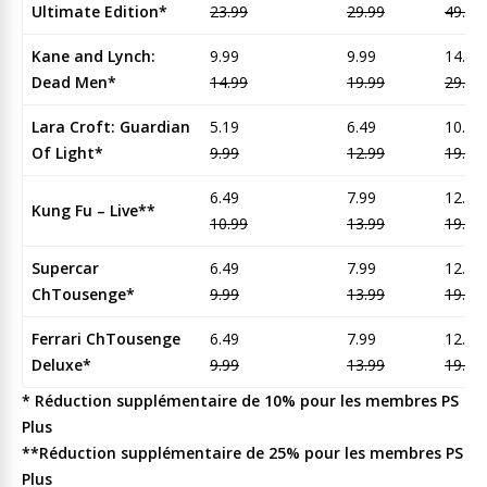
Ultimate Edition*
23.99
29.99
49.95
Kane and Lynch:
9.99
9.99
14.95
Dead Men*
14.99
19.99
29.95
Lara Croft: Guardian
5.19
6.49
10.95
Of Light*
9.99
12.99
19.95
6.49
7.99
12.95
Kung Fu – Live**
10.99
13.99
19.95
Supercar
6.49
7.99
12.95
ChTousenge*
9.99
13.99
19.95
Ferrari ChTousenge
6.49
7.99
12.95
Deluxe*
9.99
13.99
19.95
* Réduction supplémentaire de 10% pour les membres PS
Plus
**Réduction supplémentaire de 25% pour les membres PS
Plus