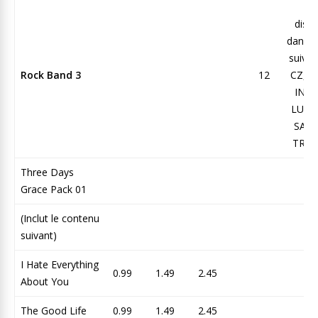
N
dispo
dans l
suivan
Rock Band 3
12
CZ, G
IN, I
LU, P
SA, S
TR, U
Three Days
Grace Pack 01
(Inclut le contenu
suivant)
I Hate Everything
0.99
1.49
2.45
About You
The Good Life
0.99
1.49
2.45