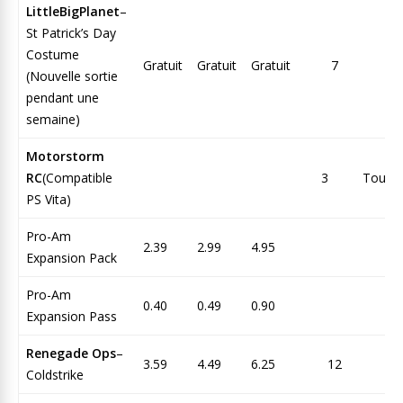
LittleBigPlanet
–
St Patrick’s Day
Costume
Gratuit
Gratuit
Gratuit
7
To
(Nouvelle sortie
pendant une
semaine)
Motorstorm
RC
(Compatible
3
Tous
PS Vita)
Pro-Am
2.39
2.99
4.95
Expansion Pack
Pro-Am
0.40
0.49
0.90
Expansion Pass
Renegade Ops
–
3.59
4.49
6.25
12
To
Coldstrike