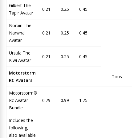
Gilbert The
0.21
0.25
0.45
Tapir Avatar
Norbin The
Narwhal
0.21
0.25
0.45
Avatar
Ursula The
0.21
0.25
0.45
Kiwi Avatar
Motorstorm
Tous
RC Avatars
Motorstorm®
Rc Avatar
0.79
0.99
1.75
Bundle
Includes the
following,
also available