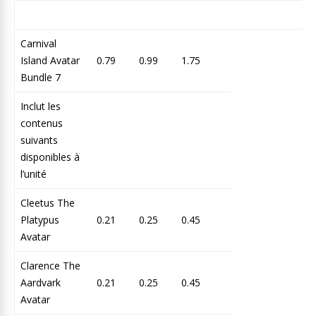
Carnival
Island Avatar
0.79
0.99
1.75
Bundle 7
Inclut les
contenus
suivants
disponibles à
l’unité
Cleetus The
Platypus
0.21
0.25
0.45
Avatar
Clarence The
Aardvark
0.21
0.25
0.45
Avatar