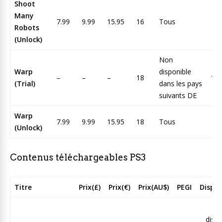
Shoot
Many
7.99
9.99
15.95
16
Tous
Robots
(Unlock)
Non
Warp
disponible
–
–
–
18
1.
(Trial)
dans les pays
suivants DE
Warp
7.99
9.99
15.95
18
Tous
(Unlock)
Contenus téléchargeables PS3
Titre
Prix(£)
Prix(€)
Prix(AU$)
PEGI
Dispon
N
dispo