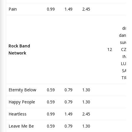
Pain
0.99
1.49
2.45
N
dispo
dans l
suivan
Rock Band
12
CZ, G
Network
IN, I
LU, P
SA, S
TR, U
Eternity Below
0.59
0.79
1.30
Happy People
0.59
0.79
1.30
Heartless
0.99
1.49
2.45
Leave Me Be
0.59
0.79
1.30