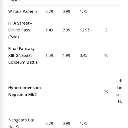
WTous Paper 5
0.79
0.99
1.75
FIFA Street
–
Online Pass
6.49
7.99
12.95
3
To
(Paid)
Final Fantasy
XIII-2
Nabaat
1.59
1.99
3.45
16
To
Coliseum Battle
N
dispo
Hyperdimension
dans l
16
Neptunia Mk2
suivan
FI, N
S
Nepgear’s Cat
0.79
0.99
1.75
Hat Set