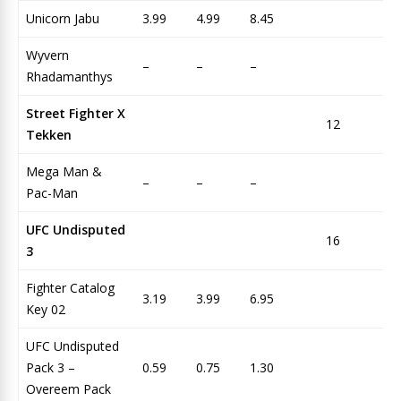
Unicorn Jabu
3.99
4.99
8.45
Wyvern
–
–
–
Rhadamanthys
Street Fighter X
12
To
Tekken
Mega Man &
–
–
–
Pac-Man
UFC Undisputed
16
To
3
Fighter Catalog
3.19
3.99
6.95
Key 02
UFC Undisputed
Pack 3 –
0.59
0.75
1.30
Overeem Pack