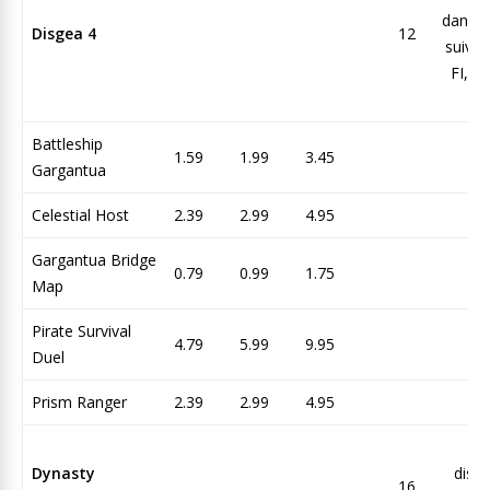
dans l
Disgea 4
12
suivan
FI, N
S
Battleship
1.59
1.99
3.45
Gargantua
Celestial Host
2.39
2.99
4.95
Gargantua Bridge
0.79
0.99
1.75
Map
Pirate Survival
4.79
5.99
9.95
Duel
Prism Ranger
2.39
2.99
4.95
N
Dynasty
dispo
16