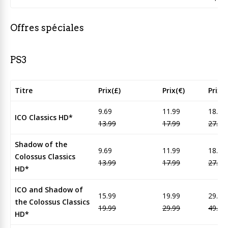
Offres spéciales
PS3
Titre
Prix(£)
Prix(€)
Prix(
9.69
11.99
18.95
ICO Classics HD*
13.99
17.99
27.95
Shadow of the
9.69
11.99
18.95
Colossus Classics
13.99
17.99
27.95
HD*
ICO and Shadow of
15.99
19.99
29.95
the Colossus Classics
19.99
29.99
49.95
HD*