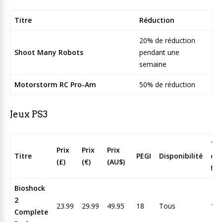
Titre
Réduction
20% de réduction
Shoot Many Robots
pendant une
semaine
Motorstorm RC Pro-Am
50% de réduction
Jeux PS3
Tai
Prix
Prix
Prix
Titre
PEGI
Disponibilité
du
(£)
(€)
(AU$)
fic
Bioshock
2
23.99
29.99
49.95
18
Tous
14
Complete