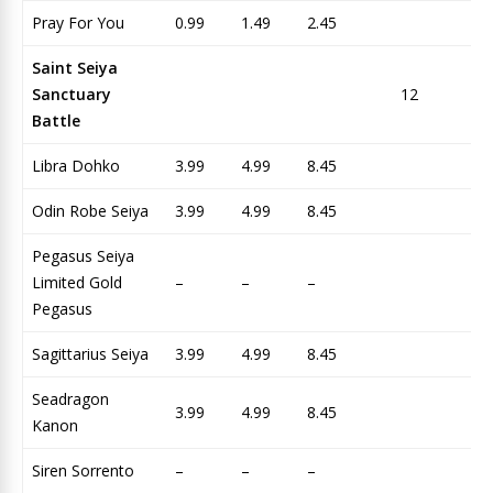
Pray For You
0.99
1.49
2.45
Saint Seiya
Sanctuary
12
To
Battle
Libra Dohko
3.99
4.99
8.45
Odin Robe Seiya
3.99
4.99
8.45
Pegasus Seiya
Limited Gold
–
–
–
Pegasus
Sagittarius Seiya
3.99
4.99
8.45
Seadragon
3.99
4.99
8.45
Kanon
Siren Sorrento
–
–
–