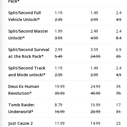
Pack*
Split/Second Full
1.19
1.49
2.45
Vehicle Unlock!*
2.35
2.99
4.95
Split/Second Master
1.99
2.49
2.45
Unlock!*
3.99
4.99
8.45
Split/Second Survival
2.99
3.59
6.95
at the Rock Pack*
5.49
24.99
39.95
Split/Second Track
1.19
1.49
2.45
and Mode unlock!*
2.39
2.99
4.95
Deus Ex Human
19.99
24.99
39.95
Revolution*
39.99
49.99
79.95
Tomb Raider:
8.79
10.99
17.45
Underworld*
16.99
20.99
31.45
Just Cause 2
11.99
14.99
23.95