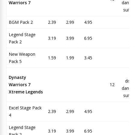
Warriors 7
dans l
suiva
BGM Pack 2
2.39
2.99
4.95
Legend Stage
3.19
3.99
6.95
Pack 2
New Weapon
1.59
1.99
3.45
Pack 5
N
Dynasty
dispo
Warriors 7
12
dans l
Xtreme Legends
suiva
Excel Stage Pack
2.39
2.99
4.95
4
Legend Stage
3.19
3.99
6.95
Pack 2