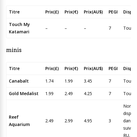
Titre
Prix(£)
Prix(€)
Prix(AU$)
PEGI
Dispon
Touch My
–
–
–
7
Tous
Katamari
minis
Titre
Prix(£)
Prix(€)
Prix(AU$)
PEGI
Dispon
Canabalt
1.74
1.99
3.45
7
Tous
Gold Medalist
1.99
2.49
4.25
7
Tous
Non
dispon
Reef
2.49
2.99
4.95
3
dans l
Aquarium
suivan
RU, U