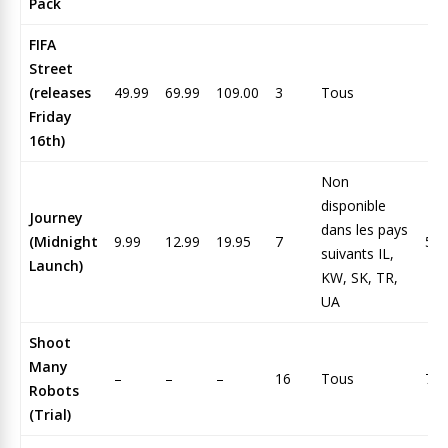
Pack
FIFA
Street
(releases
49.99
69.99
109.00
3
Tous
Friday
16th)
Non
disponible
Journey
dans les pays
(Midnight
9.99
12.99
19.95
7
59
suivants IL,
Launch)
KW, SK, TR,
UA
Shoot
Many
–
–
–
16
Tous
75
Robots
(Trial)