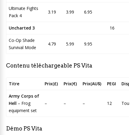
Ultimate Fights
3.19
3.99
6.95
Pack 4
Uncharted 3
16
Co-Op Shade
4.79
5.99
9.95
Survival Mode
Contenu téléchargeable PS Vita
Titre
Prix(£)
Prix(€)
Prix(AU$)
PEGI
Dispon
Army Corps of
Hell
– Frog
–
–
–
12
Tous
equipment set
Démo PS Vita