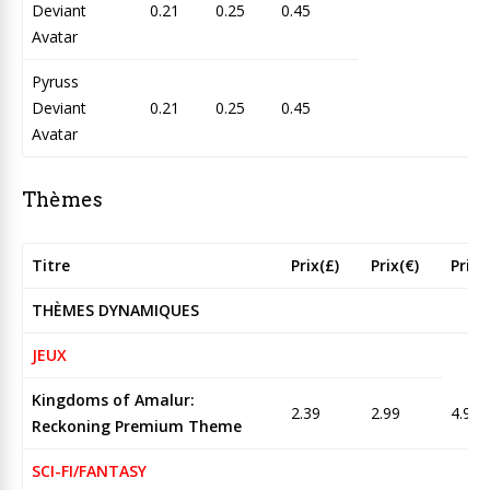
Deviant
0.21
0.25
0.45
Avatar
Pyruss
Deviant
0.21
0.25
0.45
Avatar
Thèmes
Titre
Prix(£)
Prix(€)
Prix(
THÈMES DYNAMIQUES
JEUX
Kingdoms of Amalur:
2.39
2.99
4.95
Reckoning Premium Theme
SCI-FI/FANTASY