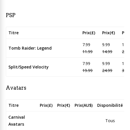
PSP
Titre
Prix(£)
Prix(€)
Prix
7.99
9.99
15.9
Tomb Raider: Legend
11.99
14.99
23.9
7.99
9.99
15.9
Split/Speed Velocity
19.99
24.99
39.9
Avatars
Titre
Prix(£)
Prix(€)
Prix(AU$)
Disponibilité
Carnival
Tous
Avatars