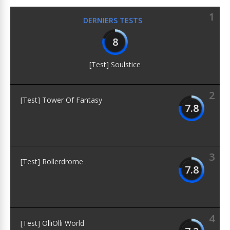
1
DERNIERS TESTS
8
[Test] Soulstice
2
[Test] Tower Of Fantasy
7.8
3
[Test] Rollerdrome
7.8
4
[Test] OlliOlli World