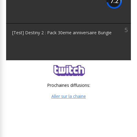
7.2
5
[Test] Destiny 2 : Pack 30eme anniversaire Bungie
Prochaines diffusions:
Aller sur la chaine