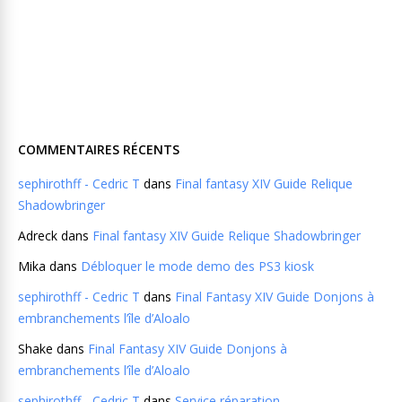
COMMENTAIRES RÉCENTS
sephirothff - Cedric T
dans
Final fantasy XIV Guide Relique
Shadowbringer
Adreck
dans
Final fantasy XIV Guide Relique Shadowbringer
Mika
dans
Débloquer le mode demo des PS3 kiosk
sephirothff - Cedric T
dans
Final Fantasy XIV Guide Donjons à
embranchements l’île d’Aloalo
Shake
dans
Final Fantasy XIV Guide Donjons à
embranchements l’île d’Aloalo
sephirothff - Cedric T
dans
Service réparation