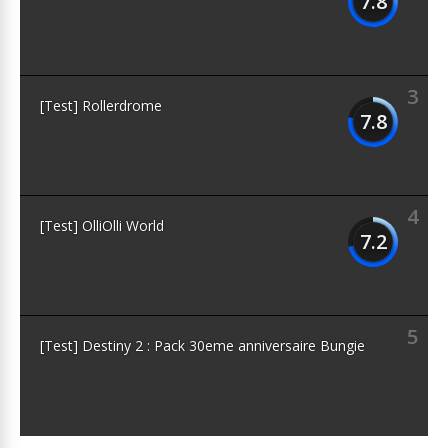
7.8
3
[Test] Rollerdrome
7.8
4
[Test] OlliOlli World
7.2
5
[Test] Destiny 2 : Pack 30eme anniversaire Bungie