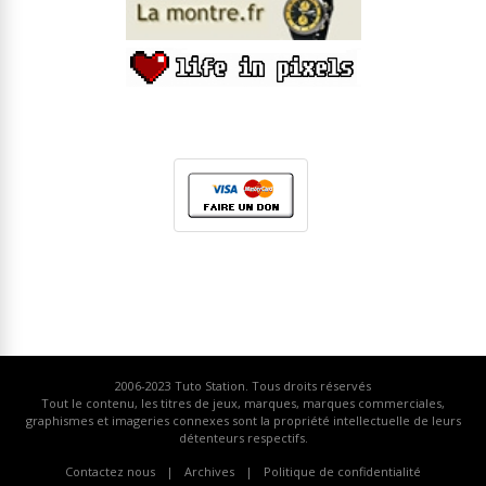
2006-2023
Tuto Station
. Tous droits réservés
Tout le contenu, les titres de jeux, marques, marques commerciales,
graphismes et imageries connexes sont la propriété intellectuelle de leurs
détenteurs respectifs.
Contactez nous
Archives
Politique de confidentialité