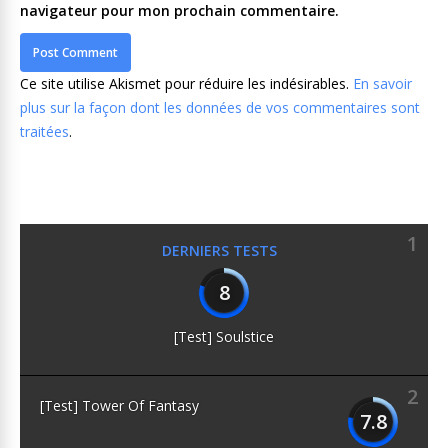
navigateur pour mon prochain commentaire.
Ce site utilise Akismet pour réduire les indésirables.
En savoir
plus sur la façon dont les données de vos commentaires sont
traitées
.
1
DERNIERS TESTS
8
[Test] Soulstice
2
[Test] Tower Of Fantasy
7.8