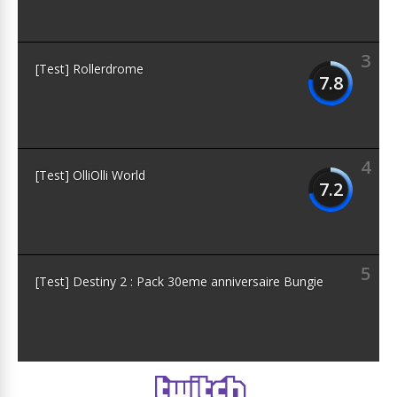
3
[Test] Rollerdrome
7.8
4
[Test] OlliOlli World
7.2
5
[Test] Destiny 2 : Pack 30eme anniversaire Bungie