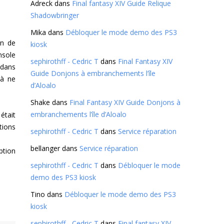
Adreck
dans
Final fantasy XIV Guide Relique
Shadowbringer
Mika
dans
Débloquer le mode demo des PS3
in de
kiosk
nsole
sephirothff - Cedric T
dans
Final Fantasy XIV
 dans
Guide Donjons à embranchements l’île
 à ne
d’Aloalo
Shake
dans
Final Fantasy XIV Guide Donjons à
embranchements l’île d’Aloalo
était
tions
sephirothff - Cedric T
dans
Service réparation
bellanger
dans
Service réparation
ption
sephirothff - Cedric T
dans
Débloquer le mode
demo des PS3 kiosk
Tino
dans
Débloquer le mode demo des PS3
kiosk
sephirothff - Cedric T
dans
Final fantasy XIV