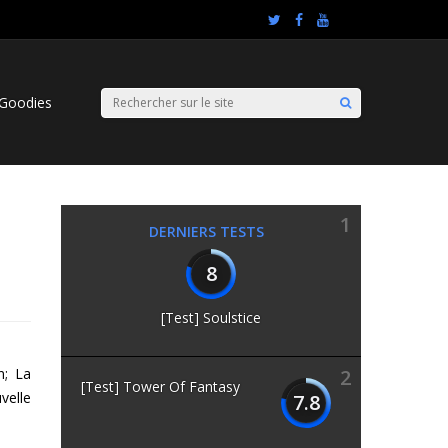
Goodies
1
DERNIERS TESTS
8
[Test] Soulstice
n; La
2
[Test] Tower Of Fantasy
velle
7.8