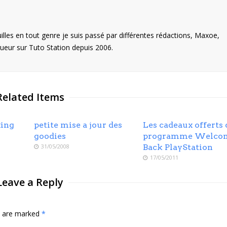
illes en tout genre je suis passé par différentes rédactions, Maxoe,
eur sur Tuto Station depuis 2006.
Related Items
xing
petite mise a jour des
Les cadeaux offerts 
goodies
programme Welco
31/05/2008
Back PlayStation
17/05/2011
Leave a Reply
ds are marked
*