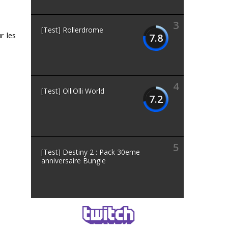
3
[Test] Rollerdrome
r les
7.8
4
[Test] OlliOlli World
7.2
5
[Test] Destiny 2 : Pack 30eme
anniversaire Bungie