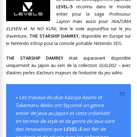
LEVEL-5
reconnu dans le monde
entier pour la saga
Profes­seur
Layton
mais aussi pour
INAZUMA
ELEVEN
et
NI NO KUNI,
lève le voile aujourd’hui sur le jeu
d’aventure,
THE STARSHIP DAMREY
, disponible en Europe sur
le Nintendo eShop pour la console portable Nintendo 3DS.
THE STARSHIP DAMREY
était auparavant disponible
uniquement au Japon au sein de la collection
GUILD02 –
avec
d’autres perles d’acteurs majeurs de l’industrie du jeu vidéo.
« Les travaux du duo Kazuya Asano et
Takemaru Abiko ont façonné un genre
entier de jeux au Japon et cette créativité
en termes de style et de genre de jeux sont
des innovations que
LEVEL-5
est fier de