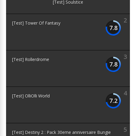
[Test] Soulstice
2
[Test] Tower Of Fantasy
7.8
3
[Test] Rollerdrome
7.8
4
[Test] OlliOlli World
7.2
5
[Test] Destiny 2 : Pack 30eme anniversaire Bungie