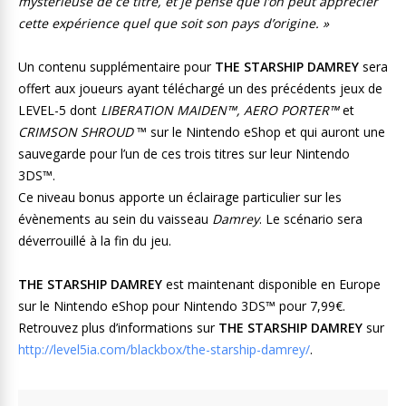
mystérieuse de ce titre, et je pense que l’on peut apprécier
cette expérience quel que soit son pays d’origine. »
Un contenu supplémentaire pour
THE STARSHIP DAMREY
sera
offert aux joueurs ayant téléchargé un des précédents jeux de
LEVEL-5 dont
LIBERATION MAIDEN™, AERO PORTER™
et
CRIMSON SHROUD
™ sur le Nintendo eShop et qui auront une
sauvegarde pour l’un de ces trois titres sur leur Nintendo
3DS™.
Ce niveau bonus apporte un éclairage particulier sur les
évènements au sein du vaisseau
Damrey
. Le scénario sera
déverrouillé à la fin du jeu.
THE STARSHIP DAMREY
est maintenant disponible en Europe
sur le Nintendo eShop pour Nintendo 3DS™ pour 7,99€.
Retrouvez plus d’informations sur
THE STARSHIP DAMREY
sur
http://level5ia.com/blackbox/the-starship-damrey/
.