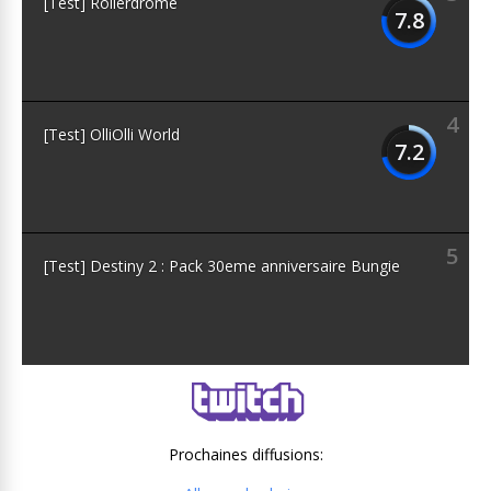
[Test] Rollerdrome
7.8
4
[Test] OlliOlli World
7.2
5
[Test] Destiny 2 : Pack 30eme anniversaire Bungie
Prochaines diffusions: