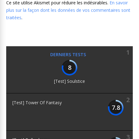
Ce site utilise Akismet pour réduire les indésirables.
En savoir
plus sur la façon dont les données de vos commentaires sont
traitées
.
1
DERNIERS TESTS
8
[Test] Soulstice
2
[Test] Tower Of Fantasy
7.8
3