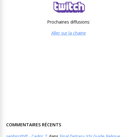
Prochaines diffusions:
Aller sur la chaine
COMMENTAIRES RÉCENTS
sephirothff - Cedric T
dans
Final fantasy XIV Guide Relique