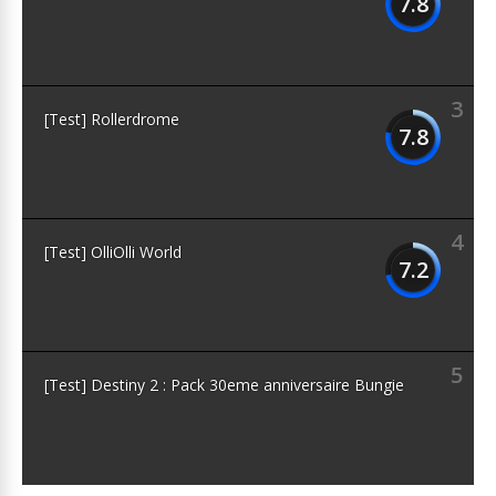
7.8
3
[Test] Rollerdrome
7.8
4
[Test] OlliOlli World
7.2
5
[Test] Destiny 2 : Pack 30eme anniversaire Bungie