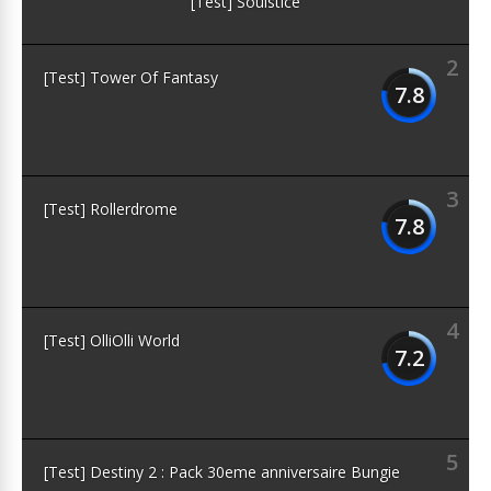
[Test] Soulstice
2
[Test] Tower Of Fantasy
7.8
3
[Test] Rollerdrome
7.8
4
[Test] OlliOlli World
7.2
5
[Test] Destiny 2 : Pack 30eme anniversaire Bungie