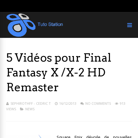
5 Vidéos pour Final
Fantasy X /X-2 HD
Remaster
SEPHIROTHFF - CEDRIC T
16/12/2013
NO COMMENTS
913
VIEWS
NEWS
Square Enix dévoile de nouvelles