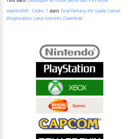
Tino
dans
Débloquer le mode demo des PS3 kiosk
sephirothff - Cedric T
dans
Final fantasy XIV Guide Carnet
d’exploration Lieux notoires Dawntrail