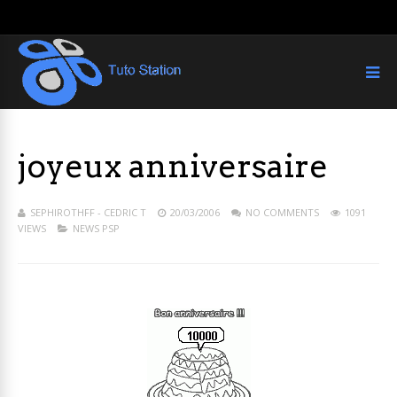
joyeux anniversaire
SEPHIROTHFF - CEDRIC T
20/03/2006
NO COMMENTS
1091
VIEWS
NEWS PSP