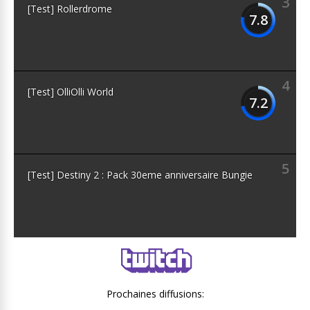
3
[Test] Rollerdrome
7.8
4
[Test] OlliOlli World
7.2
5
[Test] Destiny 2 : Pack 30eme anniversaire Bungie
Prochaines diffusions: