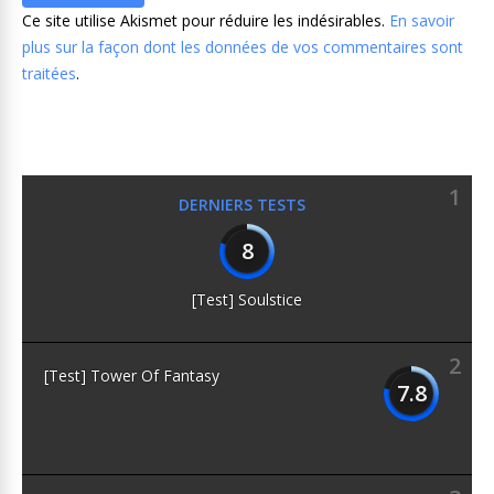
Ce site utilise Akismet pour réduire les indésirables.
En savoir
plus sur la façon dont les données de vos commentaires sont
traitées
.
1
DERNIERS TESTS
8
[Test] Soulstice
2
[Test] Tower Of Fantasy
7.8