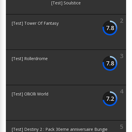
[Test] Soulstice
2
[Test] Tower Of Fantasy
7.8
3
[Test] Rollerdrome
7.8
4
[Test] OlliOlli World
7.2
5
[Test] Destiny 2 : Pack 30eme anniversaire Bungie