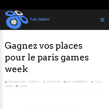
Gagnez vos places
pour le paris games
week
SEPHIROTHFF - CEDRIC T
05/10/2010
NO COMMENTS
1106
VIEWS
NEWS