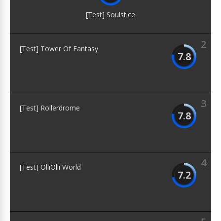
[Test] Soulstice
2
[Test] Tower Of Fantasy
7.8
3
[Test] Rollerdrome
7.8
4
[Test] OlliOlli World
7.2