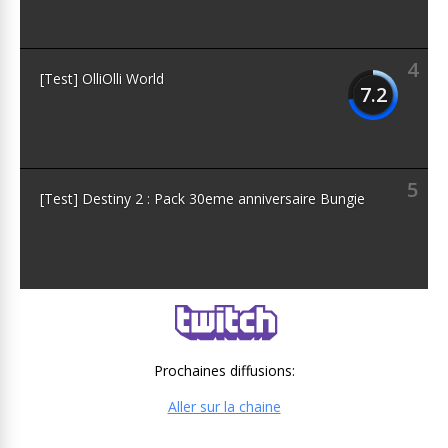
4
[Test] OlliOlli World
7.2
5
[Test] Destiny 2 : Pack 30eme anniversaire Bungie
Prochaines diffusions:
Aller sur la chaine