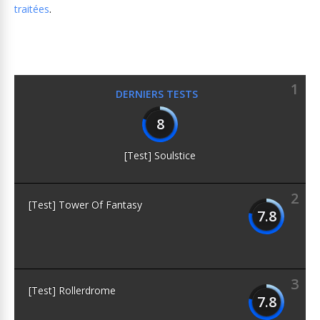
traitées
.
1
DERNIERS TESTS
8
[Test] Soulstice
2
[Test] Tower Of Fantasy
7.8
3
[Test] Rollerdrome
7.8