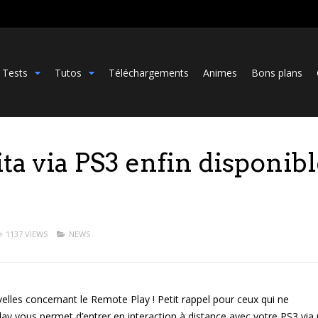
Tests
Tutos
Téléchargements
Animes
Bons plans
ta via PS3 enfin disponib
1137 VIEWS
NEWS
lles concernant le Remote Play ! Petit rappel pour ceux qui ne
ay vous permet d’entrer en interaction à distance avec votre PS3 via