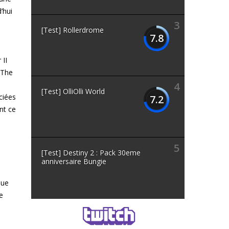
’hui
S
3
[Test] Rollerdrome
7.8
 II
 The
s
4
[Test] OlliOlli World
ciées
7.2
nt ce
5
[Test] Destiny 2 : Pack 30eme
anniversaire Bungie
que
e