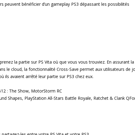
rs peuvent bénéficier d’un gameplay PS3 dépassant les possibilités
prenez la partie sur PS Vita où que vous vous trouviez. En assurant la
ns le cloud, la fonctionnalité Cross-Save permet aux utilisateurs de j
ù ils avaient arrêté leur partie sur PS3 chez eux.
MLB12 : The Show, MotorStorm RC
Sound Shapes, PlayStation All-Stars Battle Royale, Ratchet & Clank QFo
 partagez-les entre votre PS Vita et votre PS3.