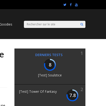
Goodies
le
1
DERNIERS TESTS
8
[Test] Soulstice
2
[Test] Tower Of Fantasy
7.8
 une