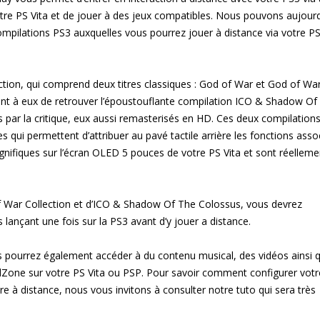
otre PS Vita et de jouer à des jeux compatibles. Nous pouvons aujourd
mpilations PS3 auxquelles vous pourrez jouer à distance via votre P
ction, qui comprend deux titres classiques : God of War et God of War
nt à eux de retrouver l’époustouflante compilation ICO & Shadow Of
s par la critique, eux aussi remasterisés en HD. Ces deux compilation
ui permettent d’attribuer au pavé tactile arrière les fonctions asso
gnifiques sur l’écran OLED 5 pouces de votre PS Vita et sont réelleme
f War Collection et d’ICO & Shadow Of The Colossus, vous devrez
 lançant une fois sur la PS3 avant d’y jouer a distance.
us pourrez également accéder à du contenu musical, des vidéos ainsi 
 VidZone sur votre PS Vita ou PSP. Pour savoir comment configurer votr
ture à distance, nous vous invitons à consulter notre tuto qui sera très