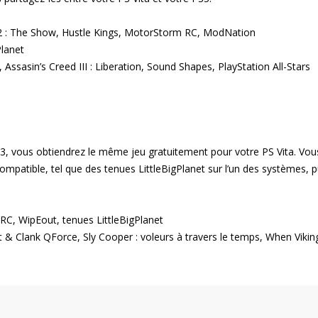
12 : The Show, Hustle Kings, MotorStorm RC, ModNation
Planet
I, Assasin’s Creed III : Liberation, Sound Shapes, PlayStation All-Stars
3, vous obtiendrez le même jeu gratuitement pour votre PS Vita. Vou
patible, tel que des tenues LittleBigPlanet sur l’un des systèmes, p
 RC, WipEout, tenues LittleBigPlanet
het & Clank QForce, Sly Cooper : voleurs à travers le temps, When Vikin