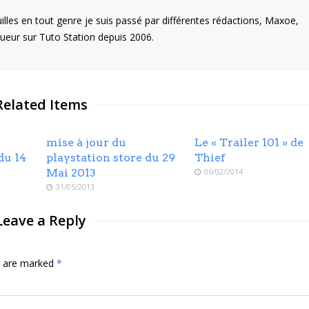
illes en tout genre je suis passé par différentes rédactions, Maxoe,
eur sur Tuto Station depuis 2006.
Related Items
mise à jour du
Le « Trailer 101 » de
du 14
playstation store du 29
Thief
Mai 2013
06/02/2014
31/05/2013
Leave a Reply
ds are marked
*