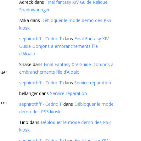
Adreck
dans
Final fantasy XIV Guide Relique
Shadowbringer
Mika
dans
Débloquer le mode demo des PS3
kiosk
sephirothff - Cedric T
dans
Final Fantasy XIV
Guide Donjons à embranchements l’île
d’Aloalo
Shake
dans
Final Fantasy XIV Guide Donjons à
embranchements l’île d’Aloalo
ouer
sephirothff - Cedric T
dans
Service réparation
bellanger
dans
Service réparation
rce,
sephirothff - Cedric T
dans
Débloquer le mode
demo des PS3 kiosk
Tino
dans
Débloquer le mode demo des PS3
kiosk
sephirothff - Cedric T
dans
Final fantasy XIV