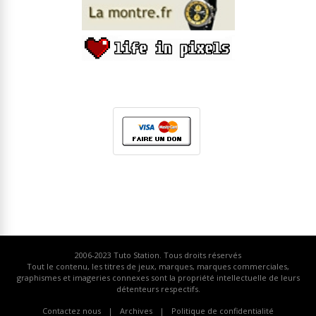
2006-2023
Tuto Station
. Tous droits réservés
Tout le contenu, les titres de jeux, marques, marques commerciales,
graphismes et imageries connexes sont la propriété intellectuelle de leurs
détenteurs respectifs.
Contactez nous
Archives
Politique de confidentialité