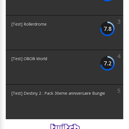
3
[Test] Rollerdrome
7.8
4
[Test] OlliOlli World
7.2
5
[Test] Destiny 2 : Pack 30eme anniversaire Bungie