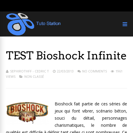
TEST Bioshock Infinite
SEPHIROTHFF - CEDRIC T
22/03/2013
NO COMMENTS
1961
VIEWS
NON CLASSÉ
Bioshock fait partie de ces séries de
jeux qui font vibrer, scénario béton,
souci du détail, personnages
charismatiques, le nombre de
qualités est difficile à définir tant celles ci sont nombreuses. Ce