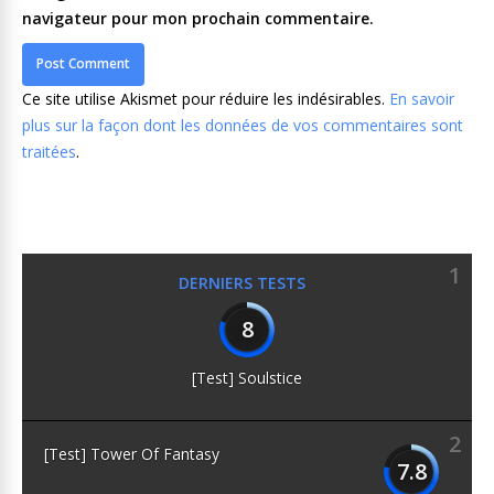
navigateur pour mon prochain commentaire.
Ce site utilise Akismet pour réduire les indésirables.
En savoir
plus sur la façon dont les données de vos commentaires sont
traitées
.
1
DERNIERS TESTS
8
[Test] Soulstice
2
[Test] Tower Of Fantasy
7.8