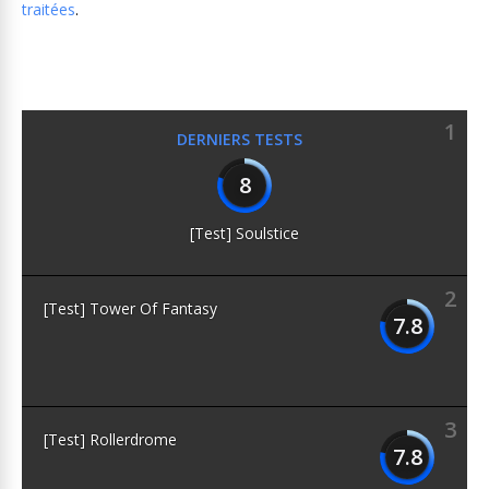
traitées
.
1
DERNIERS TESTS
8
[Test] Soulstice
2
[Test] Tower Of Fantasy
7.8
3
[Test] Rollerdrome
7.8