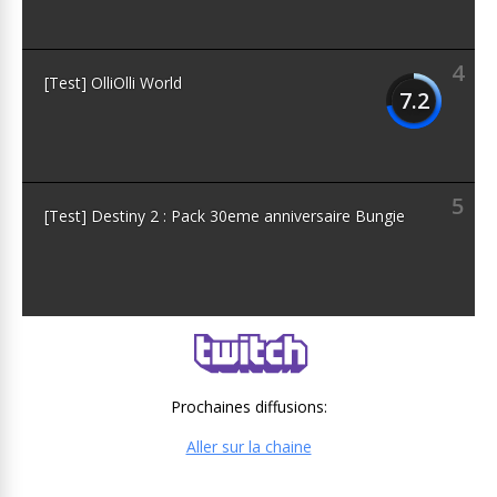
4
[Test] OlliOlli World
7.2
5
[Test] Destiny 2 : Pack 30eme anniversaire Bungie
Prochaines diffusions:
Aller sur la chaine