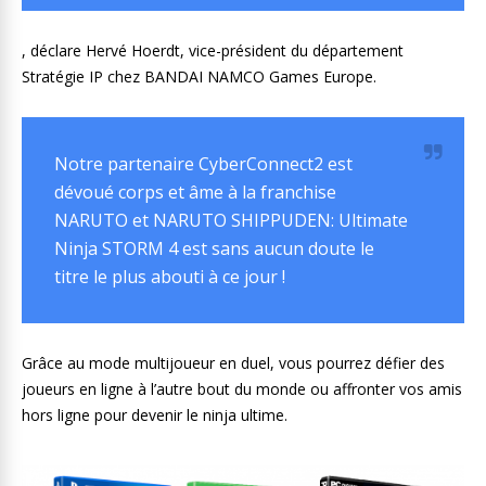
, déclare Hervé Hoerdt, vice-président du département
Stratégie IP chez BANDAI NAMCO Games Europe.
Notre partenaire CyberConnect2 est
dévoué corps et âme à la franchise
NARUTO et NARUTO SHIPPUDEN: Ultimate
Ninja STORM 4 est sans aucun doute le
titre le plus abouti à ce jour !
Grâce au mode multijoueur en duel, vous pourrez défier des
joueurs en ligne à l’autre bout du monde ou affronter vos amis
hors ligne pour devenir le ninja ultime.