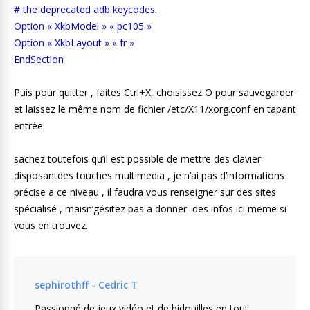
# the deprecated adb keycodes.
Option « XkbModel » « pc105 »
Option « XkbLayout » « fr »
EndSection
Puis pour quitter , faites Ctrl+X, choisissez O pour sauvegarder
et laissez le même nom de fichier /etc/X11/xorg.conf en tapant
entrée.
sachez toutefois qu’il est possible de mettre des clavier
disposantdes touches multimedia , je n’ai pas d’informations
précise a ce niveau , il faudra vous renseigner sur des sites
spécialisé , maisn’gésitez pas a donner des infos ici meme si
vous en trouvez.
sephirothff - Cedric T
Passionné de jeux vidéo et de bidouilles en tout