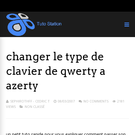
changer le type de
clavier de qwerty a
azerty
SEPHIROTHFF - CEDRIC T
08/03/2007
NO COMMENTS
2181
VIEWS
NON CLASSÉ
un petit tuto rapide pour vous expliquer comment passer son