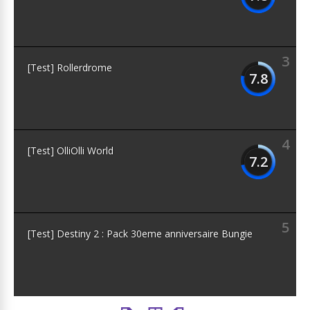
3
[Test] Rollerdrome
7.8
4
[Test] OlliOlli World
7.2
5
[Test] Destiny 2 : Pack 30eme anniversaire Bungie