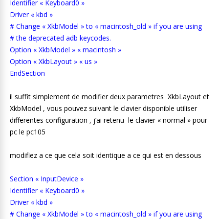
Identifier « Keyboard0 »
Driver « kbd »
# Change « XkbModel » to « macintosh_old » if you are using
# the deprecated adb keycodes.
Option « XkbModel » « macintosh »
Option « XkbLayout » « us »
EndSection
il suffit simplement de modifier deux parametres XkbLayout et
XkbModel , vous pouvez suivant le clavier disponible utiliser
differentes configuration , j’ai retenu le clavier « normal » pour
pc le pc105
modifiez a ce que cela soit identique a ce qui est en dessous
Section « InputDevice »
Identifier « Keyboard0 »
Driver « kbd »
# Change « XkbModel » to « macintosh_old » if you are using