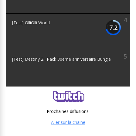
4
[Test] OlliOlli World
7.2
5
[Test] Destiny 2 : Pack 30eme anniversaire Bungie
Prochaines diffusions:
Aller sur la chaine