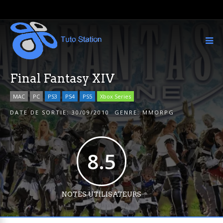
Final Fantasy XIV
MAC
PC
PS3
PS4
PS5
Xbox Series
DATE DE SORTIE:
30/09/2010
GENRE:
MMORPG
8.5
NOTES UTILISATEURS